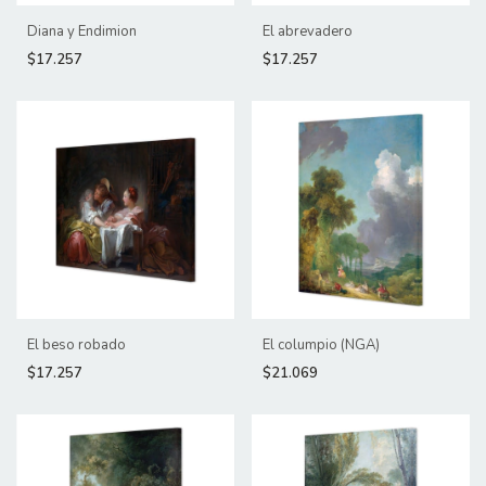
Diana y Endimion
El abrevadero
$17.257
$17.257
El beso robado
El columpio (NGA)
$17.257
$21.069