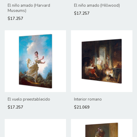
El niño amado (Harvard
El niño amado (Hillwood)
Museums)
$17.257
$17.257
El vuelo preestablecido
Interior romano
$17.257
$21.069