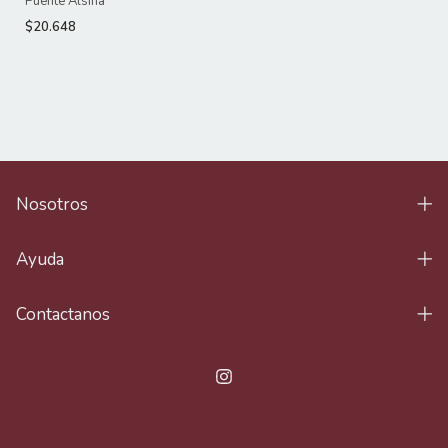
Puente Alsina
$20.648
Nosotros
Ayuda
Contactanos