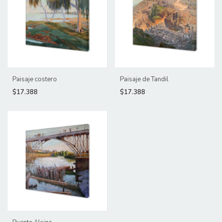
Paisaje costero
Paisaje de Tandil
$17.388
$17.388