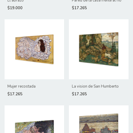
El abrazo
Pared de la casa frente al rio
$19.000
$17.265
Mujer recostada
La vision de San Humberto
$17.265
$17.265