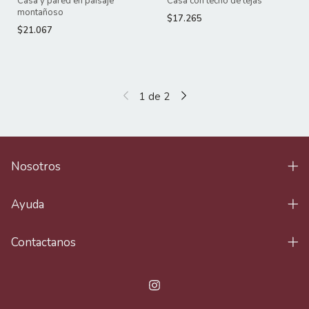
Casa y pared en paisaje
Casa con techo de tejas
montañoso
$17.265
$21.067
1
de
2
Nosotros
Ayuda
Contactanos