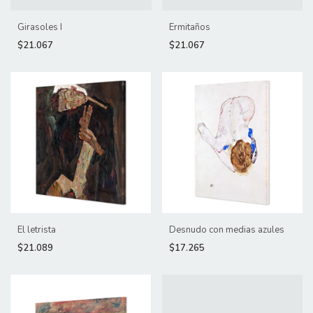
Girasoles I
Ermitaños
$21.067
$21.067
El letrista
Desnudo con medias azules
$21.089
$17.265